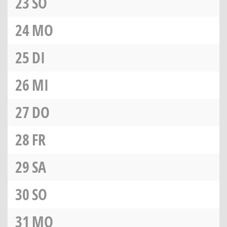
23
SO
24
MO
25
DI
26
MI
27
DO
28
FR
29
SA
30
SO
31
MO