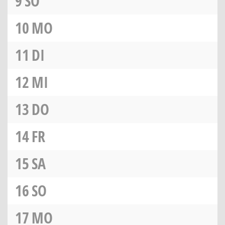
9
SO
10
MO
11
DI
12
MI
13
DO
14
FR
15
SA
16
SO
17
MO