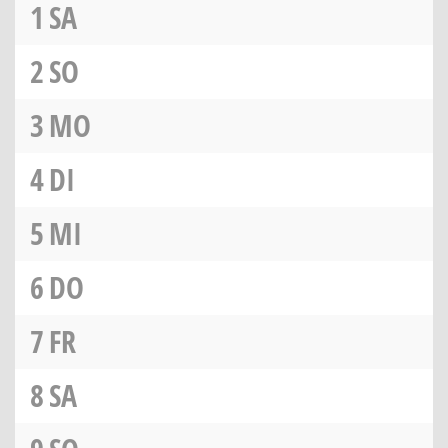
1
SA
2
SO
3
MO
4
DI
5
MI
6
DO
7
FR
8
SA