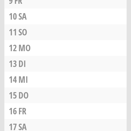
9
FR
10
SA
11
SO
12
MO
13
DI
14
MI
15
DO
16
FR
17
SA