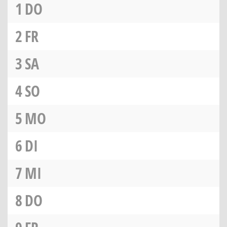
1
DO
2
FR
3
SA
4
SO
5
MO
6
DI
7
MI
8
DO