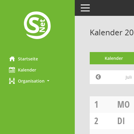
Toggle navigation
Kalender 202
Kalender
Startseite
Kalender
Juli
Organisation
1
MO
2
DI