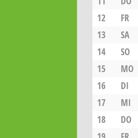
11
DO
12
FR
13
SA
14
SO
15
MO
16
DI
17
MI
18
DO
19
FR