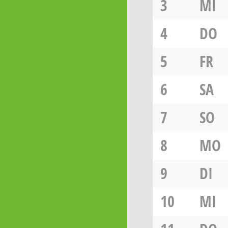
3
MI
4
DO
5
FR
6
SA
7
SO
8
MO
9
DI
10
MI