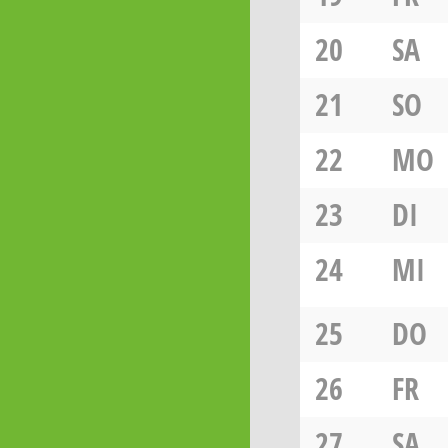
20
SA
21
SO
22
MO
23
DI
24
MI
25
DO
26
FR
27
SA