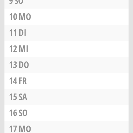
9
SO
10
MO
11
DI
12
MI
13
DO
14
FR
15
SA
16
SO
17
MO