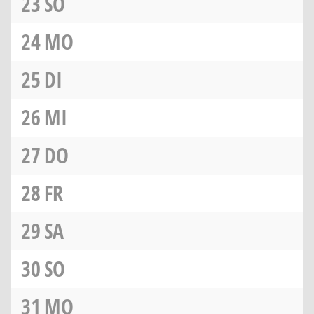
23
SO
24
MO
25
DI
26
MI
27
DO
28
FR
29
SA
30
SO
31
MO