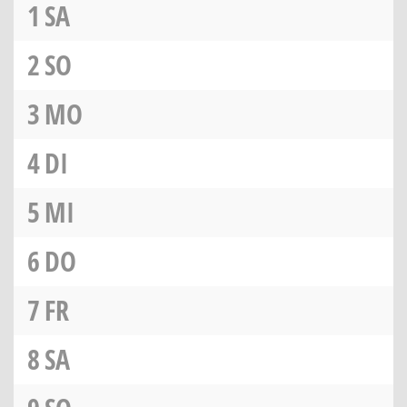
1
SA
2
SO
3
MO
4
DI
5
MI
6
DO
7
FR
8
SA