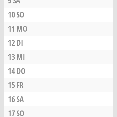
9
SA
10
SO
11
MO
12
DI
13
MI
14
DO
15
FR
16
SA
17
SO