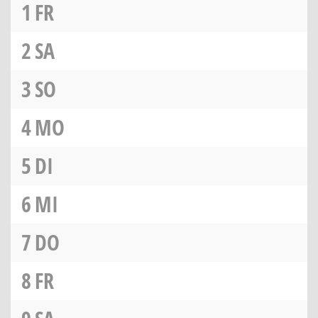
1
FR
2
SA
3
SO
4
MO
5
DI
6
MI
7
DO
8
FR