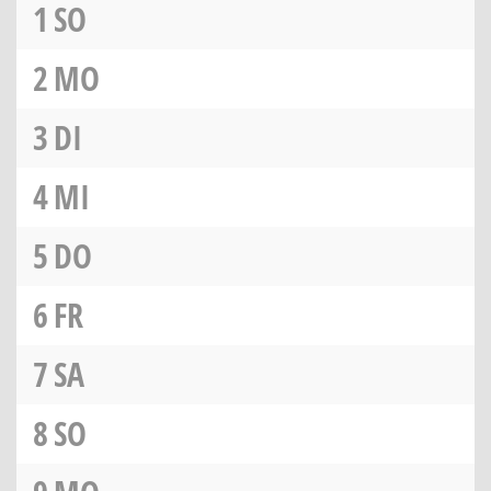
1
SO
2
MO
3
DI
4
MI
5
DO
6
FR
7
SA
8
SO