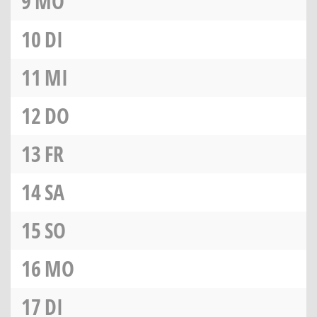
9
MO
10
DI
11
MI
12
DO
13
FR
14
SA
15
SO
16
MO
17
DI