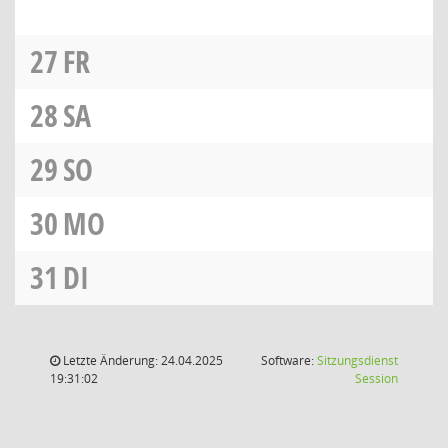
27
FR
28
SA
29
SO
30
MO
31
DI
Letzte Änderung: 24.04.2025
Software:
Sitzungsdienst
(Wird in
19:31:02
Session