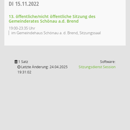
DI
15.11.2022
13. öffentliche/nicht öffentliche Sitzung des
Gemeinderates Schönau a.d. Brend
19:00-23:35 Uhr
im Gemeindehaus Schönau a. d. Brend, Sitzungssaal
1 Satz
Software:
(Wird in
Letzte Änderung: 24.04.2025
Sitzungsdienst
Session
19:31:02