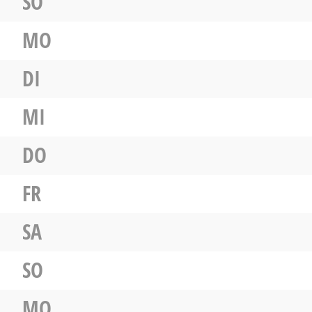
SO
MO
DI
MI
DO
FR
SA
SO
MO