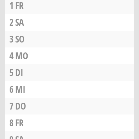
1
FR
2
SA
3
SO
4
MO
5
DI
6
MI
7
DO
8
FR