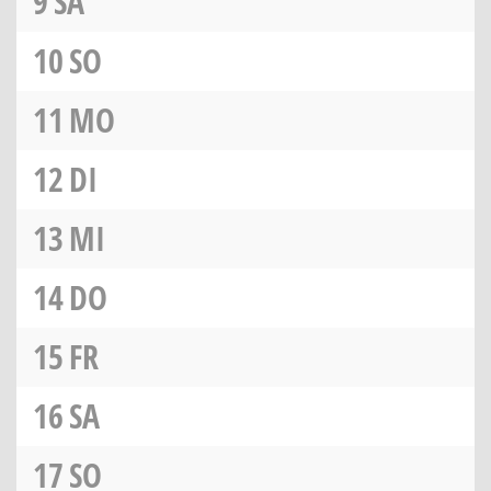
9
SA
10
SO
11
MO
12
DI
13
MI
14
DO
15
FR
16
SA
17
SO