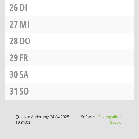
26
DI
27
MI
28
DO
29
FR
30
SA
31
SO
Letzte Änderung: 24.04.2025
Software:
Sitzungsdienst
(Wird in
19:31:02
Session