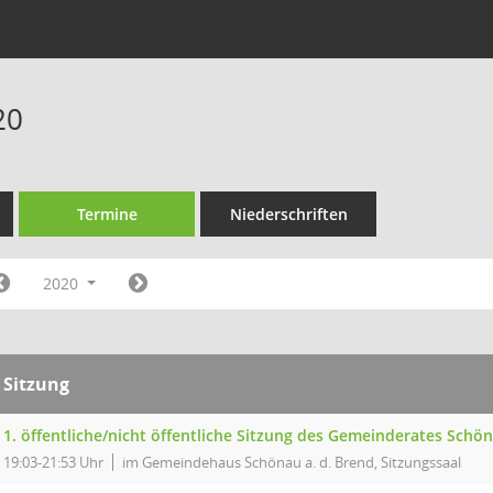
20
Termine
Niederschriften
2020
Sitzung
1. öffentliche/nicht öffentliche Sitzung des Gemeinderates Schön
19:03-21:53 Uhr
im Gemeindehaus Schönau a. d. Brend, Sitzungssaal