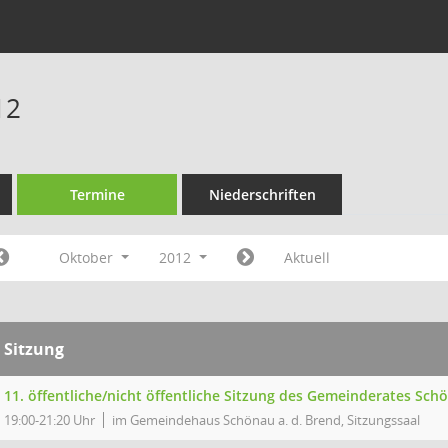
12
Termine
Niederschriften
Oktober
2012
Aktuell
Sitzung
11. öffentliche/nicht öffentliche Sitzung des Gemeinderates Sch
19:00-21:20 Uhr
im Gemeindehaus Schönau a. d. Brend, Sitzungssaal