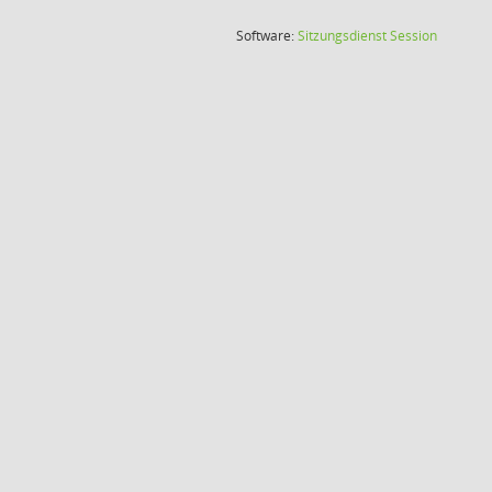
(Wird in
Software:
Sitzungsdienst
Session