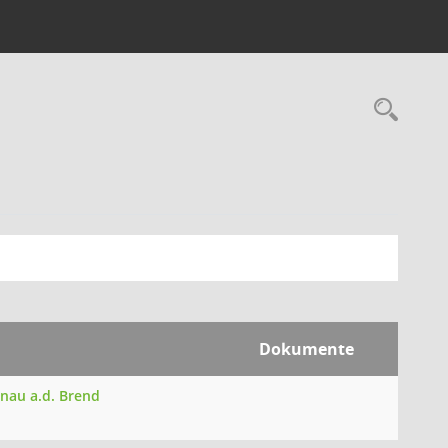
Rec
Dokumente
önau a.d. Brend