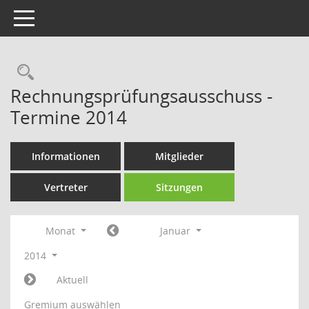
Toggle navigation
Rechercheauswahl
Rechnungsprüfungsausschuss -
Termine 2014
Informationen
Mitglieder
Vertreter
Sitzungen
Monat
Januar
2014
Aktuell
Gremium auswählen