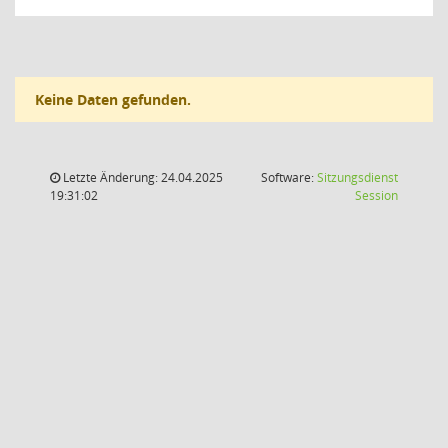
Keine Daten gefunden.
Letzte Änderung: 24.04.2025
Software:
Sitzungsdienst
(Wird in
19:31:02
Session