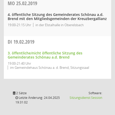
MO
25.02.2019
4. öffentliche Sitzung des Gemeinderates Schönau a.d.
Brend mit den Mitgliedsgemeinden der Kreuzbergallianz
19:00-21:15 Uhr
in der Elstalhalle in Oberelsbach
DI
19.02.2019
3. öffentliche/nicht öffentliche Sitzung des
Gemeinderates Schönau a.d. Brend
19:00-21:40 Uhr
im Gemeindehaus Schönau a. d. Brend, Sitzungssaal
2 Sätze
Software:
(Wird in
Letzte Änderung: 24.04.2025
Sitzungsdienst
Session
19:31:02