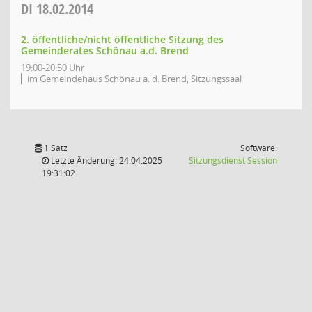
DI
18.02.2014
2. öffentliche/nicht öffentliche Sitzung des
Gemeinderates Schönau a.d. Brend
19:00-20:50 Uhr
im Gemeindehaus Schönau a. d. Brend, Sitzungssaal
1 Satz
Software:
(Wird in
Letzte Änderung: 24.04.2025
Sitzungsdienst
Session
19:31:02