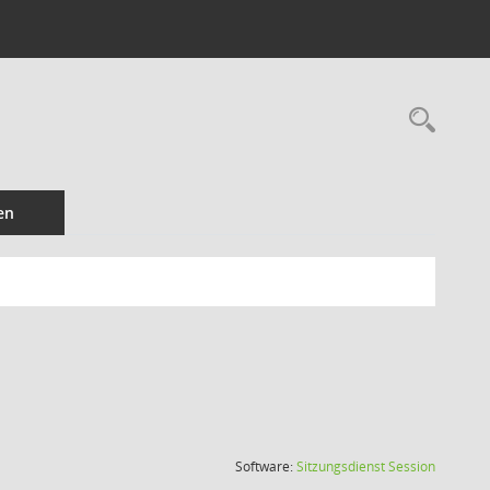
Rec
en
(Wird in
Software:
Sitzungsdienst
Session