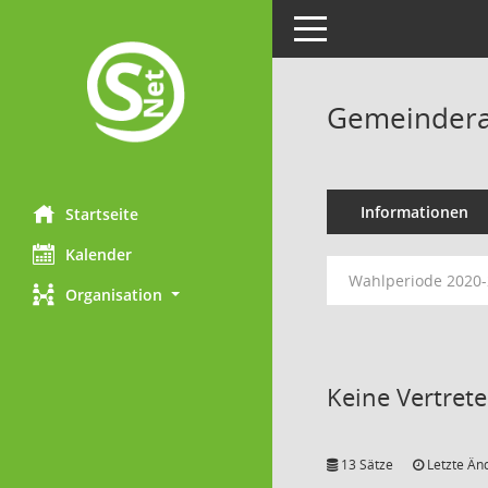
Toggle navigation
Gemeinderat
Informationen
Startseite
Kalender
Wahlperiode 2020
Organisation
Keine Vertret
13 Sätze
Letzte Än