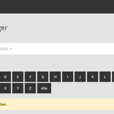
ger
-2026
D
E
F
G
H
I
J
K
L
X
Y
Z
Alle
den.