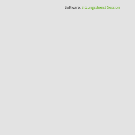
(Wird in
Software:
Sitzungsdienst
Session