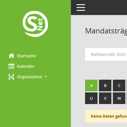
Toggle navigation
Mandatsträ
Wahlperiode 2020
Startseite
Kalender
Organisation
A
B
C
U
V
W
Keine Daten gefun