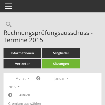
Toggle navigation
Rechercheauswahl
Rechnungsprüfungsausschuss -
Termine 2015
Informationen
Mitglieder
Vertreter
Sitzungen
Monat
Januar
2015
Aktuell
Gremium auswählen