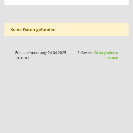
Keine Daten gefunden.
Letzte Änderung: 24.04.2025
Software:
Sitzungsdienst
(Wird in
19:31:02
Session