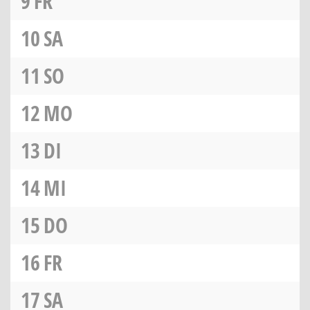
9
FR
10
SA
11
SO
12
MO
13
DI
14
MI
15
DO
16
FR
17
SA