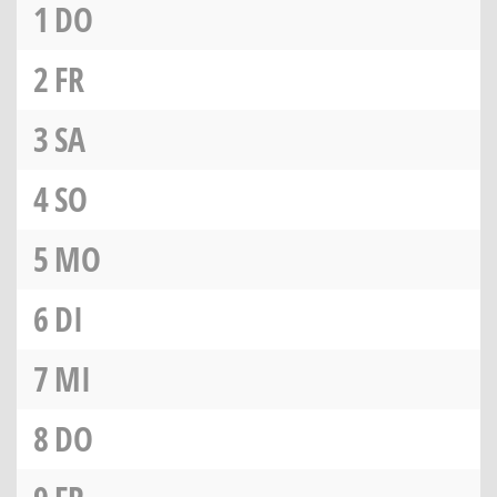
1
DO
2
FR
3
SA
4
SO
5
MO
6
DI
7
MI
8
DO